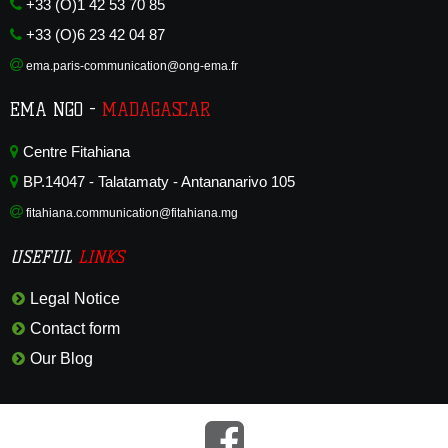
+33 (O)1 42 53 70 85
+33 (O)6 23 42 04 87
ema.paris-communication@ong-ema.fr
EMA NGO -
MADAGASCAR
Centre Fitahiana
BP.14047 - Talatamaty - Antananarivo 105
fitahiana.communication@fitahiana.mg
USEFUL
LINKS
Legal Notice
Contact form
Our Blog