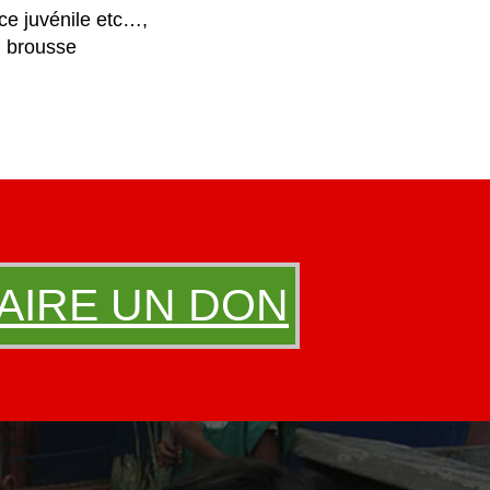
nce juvénile etc…,
n brousse
AIRE UN DON