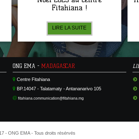
Fitahiana !
LIRE LA SUITE
ONG EMA -
MADAGASCAR
L
Centre Fitahiana
BP.14047 - Talatamaty - Antananarivo 105
fitahiana.communication@fitahiana.mg
17 - ONG EMA - Tous droits résérvés