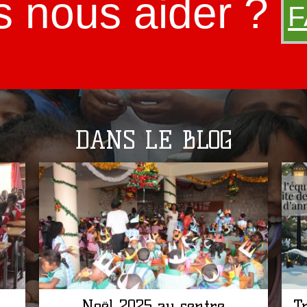
s nous aider ?
F
DANS LE BLOG
Noël 2025 au centre
T