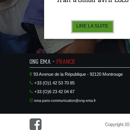
LIRE LA SUITE
ONG EMA -
FRANCE
93 Avenue de la République - 92120 Montrouge
+33 (O)1 42 53 70 85
+33 (O)6 23 42 04 87
ema.paris-communication@ong-ema.fr
Copyright 20