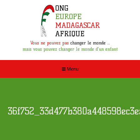
Vous ne pouvez pas
changer le monde ...
mais vous pouvez changer le monde d'un enfant
Menu
36f752_33d477b380a448598ec3e