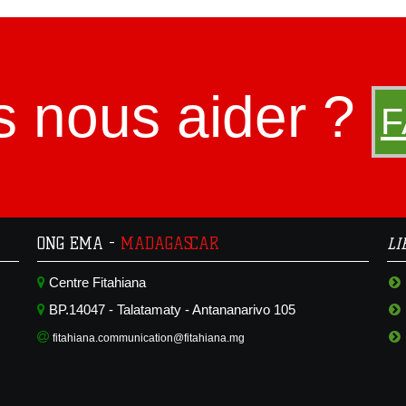
s nous aider ?
F
ONG EMA -
MADAGASCAR
L
Centre Fitahiana
BP.14047 - Talatamaty - Antananarivo 105
fitahiana.communication@fitahiana.mg