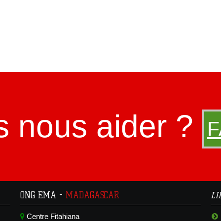
s nous aider ?
F
ONG EMA -
MADAGASCAR
L
Centre Fitahiana